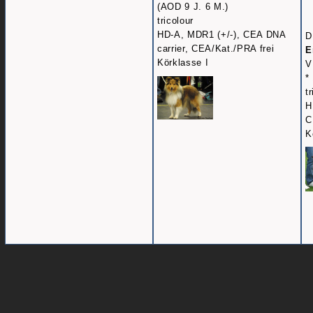
(AOD 9 J. 6 M.)
tricolour
HD-A, MDR1 (+/-), CEA DNA
D
carrier, CEA/Kat./PRA frei
E
Körklasse I
V
*
t
H
C
K