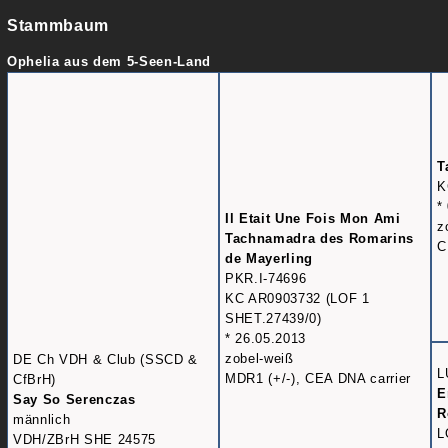
Stammbaum
Ophelia aus dem 5-Seen-Land
T
K
*
Il Etait Une Fois Mon Ami
z
Tachnamadra des Romarins
C
de Mayerling
PKR.I-74696
KC AR0903732 (LOF 1
SHET.27439/0)
* 26.05.2013
zobel-weiß
DE Ch VDH & Club (SSCD &
L
MDR1 (+/-), CEA DNA carrier
CfBrH)
E
Say So Serenczas
R
männlich
L
VDH/ZBrH SHE 24575