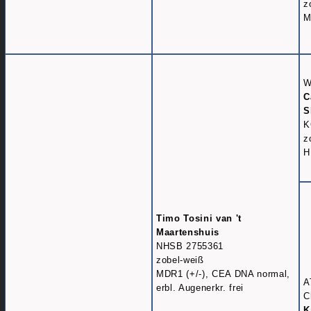
z
M
W
C
S
K
z
H
Timo Tosini van 't
Maartenshuis
NHSB 2755361
zobel-weiß
MDR1 (+/-), CEA DNA normal,
A
erbl. Augenerkr. frei
C
K