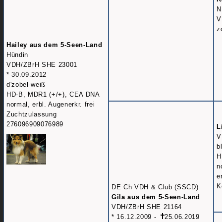
N
V
z
Hailey aus dem 5-Seen-Land
Hündin
VDH/ZBrH SHE 23001
* 30.09.2012
d'zobel-weiß
HD-B, MDR1 (+/+), CEA DNA
normal, erbl. Augenerkr. frei
Zuchtzulassung
276096909076989
L
V
b
H
n
e
K
DE Ch VDH & Club (SSCD)
Gila aus dem 5-Seen-Land
VDH/ZBrH SHE 21164
* 16.12.2009 -
25.06.2019