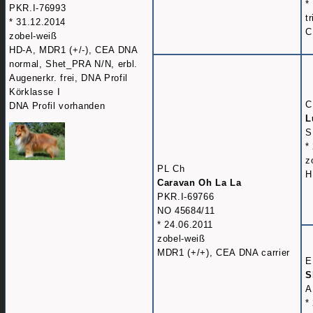
*
PKR.I-76993
t
* 31.12.2014
C
zobel-weiß
HD-A, MDR1 (+/-), CEA DNA
normal, Shet_PRA N/N, erbl.
Augenerkr. frei, DNA Profil
Körklasse I
C
DNA Profil vorhanden
L
S
*
z
PL Ch
H
Caravan Oh La La
PKR.I-69766
NO 45684/11
* 24.06.2011
zobel-weiß
MDR1 (+/+), CEA DNA carrier
E
S
A
*