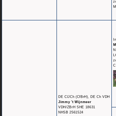
z
M
I
M
N
L
z
C
DE ClJCh (CfBrH), DE Ch VDH
Jimmy 't Wijnmeer
VDH/ZBrH SHE 18631
NHSB 2561524