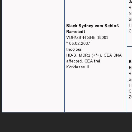
J
V
N
t
H
Black Sydney vom Schloß
C
Ramstedt
VDH/ZBrH SHE 19001
* 06.02.2007
tricolour
HD-B, MDR1 (+/+), CEA DNA
affected, CEA frei
B
Körklasse II
H
V
t
H
C
Z