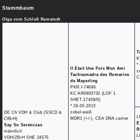
Stammbaum
Olga vom Schloß Ramstedt
T
K
*
Il Etait Une Fois Mon Ami
z
Tachnamadra des Romarins
C
de Mayerling
PKR.I-74696
KC AR0903732 (LOF 1
SHET.27439/0)
* 26.05.2013
zobel-weiß
DE Ch VDH & Club (SSCD &
L
MDR1 (+/-), CEA DNA carrier
CfBrH)
E
Say So Serenczas
R
männlich
L
VDH/ZBrH SHE 24575