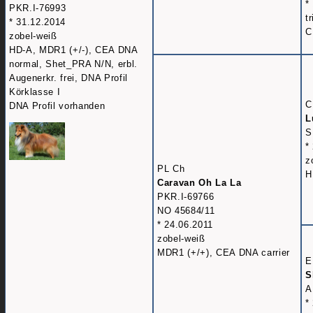
*
PKR.I-76993
t
* 31.12.2014
C
zobel-weiß
HD-A, MDR1 (+/-), CEA DNA
normal, Shet_PRA N/N, erbl.
Augenerkr. frei, DNA Profil
Körklasse I
C
DNA Profil vorhanden
L
S
*
z
PL Ch
H
Caravan Oh La La
PKR.I-69766
NO 45684/11
* 24.06.2011
zobel-weiß
MDR1 (+/+), CEA DNA carrier
E
S
A
*