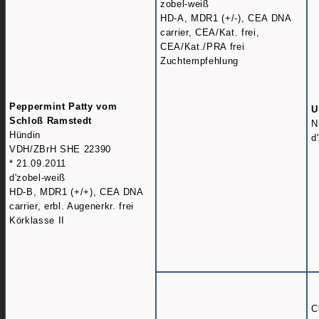
zobel-weiß
HD-A, MDR1 (+/-), CEA DNA
carrier, CEA/Kat. frei,
CEA/Kat./PRA frei
Zuchtempfehlung
Peppermint Patty vom
U
Schloß Ramstedt
N
Hündin
d
VDH/ZBrH SHE 22390
* 21.09.2011
d'zobel-weiß
HD-B, MDR1 (+/+), CEA DNA
carrier, erbl. Augenerkr. frei
Körklasse II
C