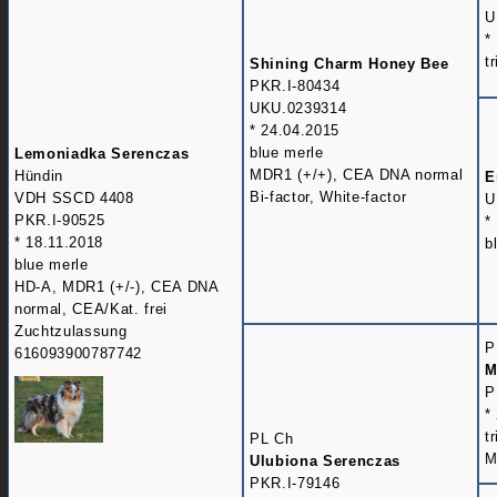
U
*
t
Shining Charm Honey Bee
PKR.I-80434
UKU.0239314
* 24.04.2015
blue merle
Lemoniadka Serenczas
MDR1 (+/+), CEA DNA normal
Hündin
E
Bi-factor, White-factor
VDH SSCD 4408
U
PKR.I-90525
*
* 18.11.2018
b
blue merle
HD-A, MDR1 (+/-), CEA DNA
normal, CEA/Kat. frei
Zuchtzulassung
P
616093900787742
M
P
*
t
PL Ch
M
Ulubiona Serenczas
PKR.I-79146