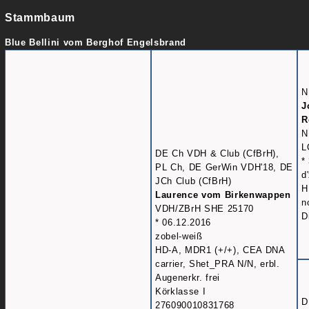
Stammbaum
Blue Bellini vom Berghof Engelsbrand
N
J
R
N
L
DE Ch VDH & Club (CfBrH),
*
PL Ch, DE GerWin VDH'18, DE
d
JCh Club (CfBrH)
H
Laurence vom Birkenwappen
n
VDH/ZBrH SHE 25170
D
* 06.12.2016
zobel-weiß
HD-A, MDR1 (+/+), CEA DNA
carrier, Shet_PRA N/N, erbl.
Augenerkr. frei
Körklasse I
D
276090010831768