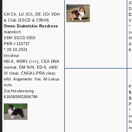
(
D
CH Ch, LU JCh, DE JCh VDH
C
& Club (SSCD & CfBrH)
V
Omen Diabelskie Rozdroze
*
männlich
z
VDH SSCD 5555
H
PKR.I-115737
A
* 26.10.2021
K
tricolour
HD-A, MDR1 (+/+), CEA DNA
normal, DM N/N, ED-0, vWD
III clear, CNGA1-PRA clear,
erbl. Augenerkr. frei, M-Lokus
m/m
P
Zuchtzulassung
S
616093901804784
S
P
*
z
H
n