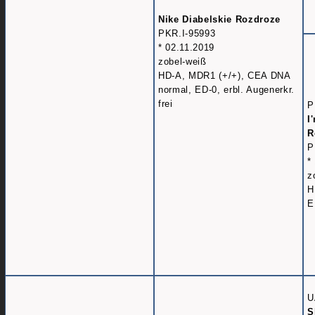
Nike Diabelskie Rozdroze
PKR.I-95993
* 02.11.2019
zobel-weiß
HD-A, MDR1 (+/+), CEA DNA
normal, ED-0, erbl. Augenerkr.
frei
P
I
R
P
*
z
H
E
U
S