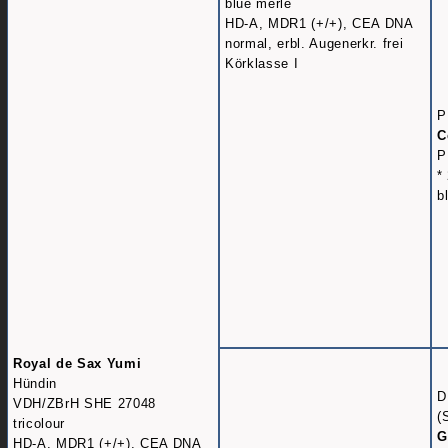
blue merle
HD-A, MDR1 (+/+), CEA DNA
normal, erbl. Augenerkr. frei
Körklasse I
P
C
P
*
b
Royal de Sax Yumi
Hündin
D
VDH/ZBrH SHE 27048
(
tricolour
G
HD-A, MDR1 (+/+), CEA DNA