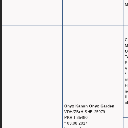
M
C
M
O
T
P
V
*
t
H
n
I
c
Onyx Kanon Onyx Garden
VDH/ZBrH SHE 25979
PKR.I-85480
* 03.08.2017