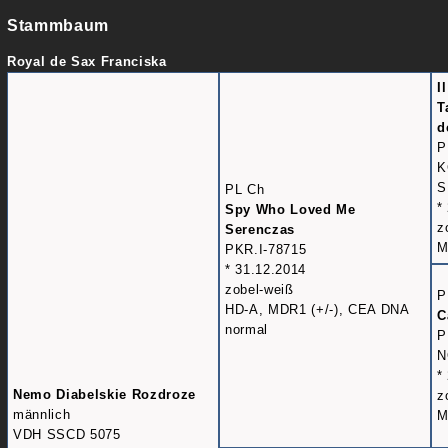
Stammbaum
Royal de Sax Franciska
I
T
d
P
K
S
PL Ch
*
Spy Who Loved Me
z
Serenczas
M
PKR.I-78715
* 31.12.2014
zobel-weiß
P
HD-A, MDR1 (+/-), CEA DNA
C
normal
P
N
*
Nemo Diabelskie Rozdroze
z
männlich
M
VDH SSCD 5075