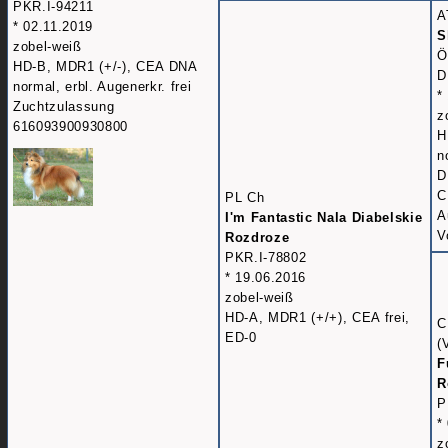
PKR.I-94211
A
* 02.11.2019
S
zobel-weiß
Ö
HD-B, MDR1 (+/-), CEA DNA
D
normal, erbl. Augenerkr. frei
*
Zuchtzulassung
z
616093900930800
H
n
D
C
PL Ch
A
I'm Fantastic Nala Diabelskie
V
Rozdroze
PKR.I-78802
* 19.06.2016
zobel-weiß
HD-A, MDR1 (+/+), CEA frei,
C
ED-0
(
F
R
P
*
z