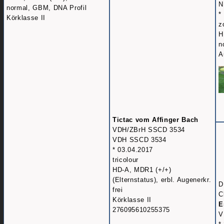
N
normal, GBM, DNA Profil
*
Körklasse II
z
H
n
A
Tictac vom Affinger Bach
VDH/ZBrH SSCD 3534
VDH SSCD 3534
* 03.04.2017
tricolour
HD-A, MDR1 (+/+)
(Elternstatus), erbl. Augenerkr.
D
frei
C
Körklasse II
E
276095610255375
V