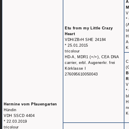
A
M
V
*
(
Etu from my Little Crazy
t
Heart
H
VDH/ZBrH SHE 24184
A
* 25.01.2015
K
tricolour
HD-A, MDR1 (+/+), CEA DNA
C
carrier, erbl. Augenerkr. frei
(
Körklasse I
B
276095610050043
R
V
*
b
H
Hermine vom Pfauengarten
n
Hündin
K
VDH SSCD 4404
* 22.03.2019
tricolour