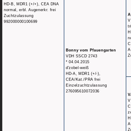
HD-B, MDR1 (+/+), CEA DNA
normal, erbl. Augenerkr. frei
A
Zuchtzulassung
V
992000000100699
t
H
n
C
A
Bonny vom Pfauengarten
Z
VDH SSCD 2743
* 04.04.2015
d'zobel-weiß
HD-A, MDR1 (+/-),
CEA/Kat./PRA frei
Einzelzuchtzulassung
276095610072036
V
V
C
z
H
A
Z