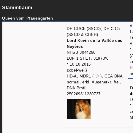
Stammbaum
Queen vom Pfauengarten
A
DE ClJCh (SSCD), DE ClCh
L
(SSCD & CfBrH)
L
Lord Kevin de la Vallée des
A
Noyères
*
NHSB 3044290
(
LOF 1 SHET. 31973/0
z
* 10.10.2015
H
zobel-weiß
n
HD-A, MDR1 (+/+), CEA DNA
normal, erbl. Augenerkr. frei,
I
DNA Profil
d
250269811280737
L
*
z
M