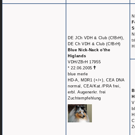
N
F
S
N
DE JCh VDH & Club (CfBrH),
t
DE Ch VDH & Club (CfBrH)
H
Blue Nick-Nack o'the
Higlands
VDH/ZBrH 17955
* 22.06.2005
blue merle
HD-A, MDR1 (+/+), CEA DNA
normal, CEA/Kat./PRA frei,
B
erbl. Augenerkr. frei
H
Zuchtempfehlung
V
b
H
C
Z