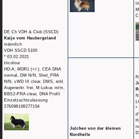
t
M
C
DE Ch VDH & Club (SSCD)
Kaijo vom Haubergsland
männlich
VDH SSCD 5100
* 03.02.2021
tricolour
HD-A, MDR1 (+/-), CEA DNA
normal, DM N/N, Shet_PRA
N
N/N, vWD III clear, DMS, erbl.
J
Augenerkr. frei, M-Lokus m/m,
R
BBS2-PRA clear, DNA Profil
N
Einzelzuchtzulassung
L
276098108277154
*
d
H
n
Julchen von der kleinen
D
Nordhelle