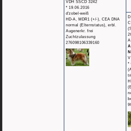
VDH SSCD 3242
* 19.06.2016
d'zobel-weiß
D
HD-A, MDR1 (+/-), CEA DNA
C
normal (Elternstatus), erbl.
(
Augenerkr. frei
2
Zuchtzulassung
A
276098106339160
A
N
V
*
(
t
H
(
n
b
9