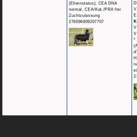
D
(Elternstatus), CEA DNA
V
normal, CEA/Kat./PRA frei
E
Zuchtzulassung
K
276096909207707
V
V
*
(
d
H
n
e
2