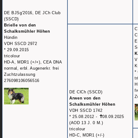
DE BJSg'2016, DE JCh Club
(SSCD)
Brielle von den
C
Schalksmühler Höhen
C
Hündin
E
VDH SSCD 2972
S
* 29.09.2015
K
tricolour
V
HD-A, MDR1 (+/+), CEA DNA
K
normal, erbl. Augenerkr. frei
*
Zuchtzulassung
t
276098106056516
H
f
DE ClCh (SSCD)
Z
Arwen von den
Schalksmühler Höhen
VDH SSCD 1742
* 25.08.2012 -
08.09.2025
(AOD 13 J. 0 M.)
tricolour
HD-C, MDR1 (+/-)