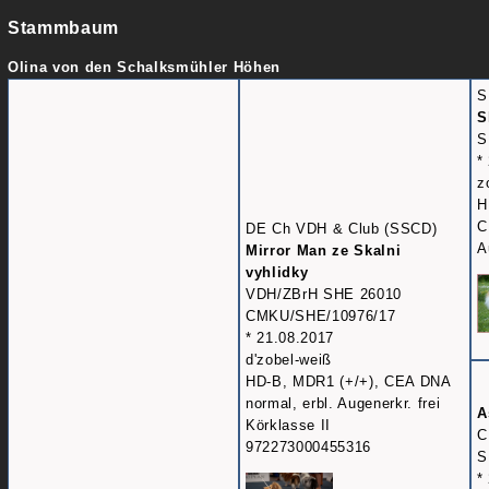
Stammbaum
Olina von den Schalksmühler Höhen
S
S
S
*
z
H
C
DE Ch VDH & Club (SSCD)
A
Mirror Man ze Skalni
vyhlidky
VDH/ZBrH SHE 26010
CMKU/SHE/10976/17
* 21.08.2017
d'zobel-weiß
HD-B, MDR1 (+/+), CEA DNA
normal, erbl. Augenerkr. frei
A
Körklasse II
C
972273000455316
S
*