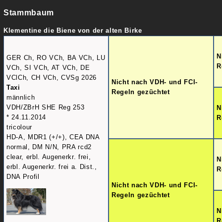
Stammbaum
Klementine die Biene von der alten Birke
N
GER Ch, RO VCh, BA VCh, LU
R
VCh, SI VCh, AT VCh, DE
VClCh, CH VCh, CVSg 2026
Nicht nach VDH- und FCI-
Taxi
Regeln gezüchtet
männlich
VDH/ZBrH SHE Reg 253
N
* 24.11.2014
R
tricolour
HD-A, MDR1 (+/+), CEA DNA
normal, DM N/N, PRA rcd2
clear, erbl. Augenerkr. frei,
N
erbl. Augenerkr. frei a. Dist.,
R
DNA Profil
Nicht nach VDH- und FCI-
Regeln gezüchtet
N
R