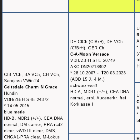
U
R
A
DE ClCh (CfBrH), DE VCh
*
(CfBrH), GER Ch
(
C-A-Moon Versace
t
VDH/ZBrH SHE 20749
H
AKC DN20213802
* 28.10.2007 -
20.03.2023
CIB VCh, BA VCh, CH VCh,
(AOD 15 J. 4 M.)
Sarajevo VWin'24
schwarz-weiß
Celtsdale Charm N Grace
HD-A, MDR1 (+/+), CEA DNA
Hündin
U
normal, erbl. Augenerkr. frei
VDH/ZBrH SHE 24372
C
Körklasse I
* 14.05.2015
A
blue merle
*
HD-B, MDR1 (+/+), CEA DNA
b
normal, DM carrier, PRA rcd2
clear, vWD III clear, DMS,
CNGA1-PRA clear, M-Lokus
H