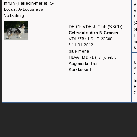
m/Mh (Harlekin-merle), S-
V
Locus, A-Locus at/a,
A
Vollzahnig
*
(
DE Ch VDH & Club (SSCD)
b
Celtsdale Airs N Graces
H
VDH/ZBrH SHE 22500
n
* 11.01.2012
K
blue merle
HD-A, MDR1 (+/+), erbl.
C
Augenerkr. frei
V
Körklasse I
*
t
H
C