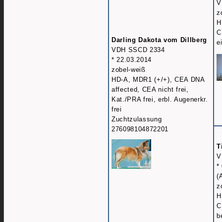
V
z
H
C
Darling Dakota vom Dillberg
e
VDH SSCD 2334
* 22.03.2014
zobel-weiß
HD-A, MDR1 (+/+), CEA DNA
affected, CEA nicht frei,
Kat./PRA frei, erbl. Augenerkr.
frei
Zuchtzulassung
276098104872201
T
V
*
(
z
H
C
b