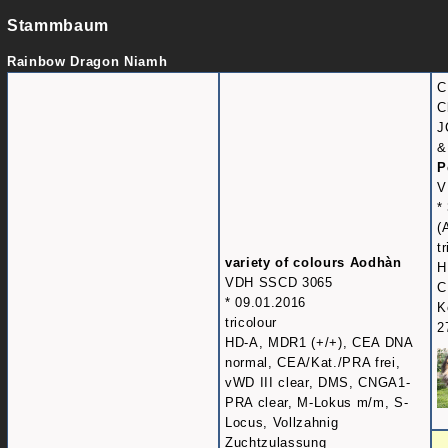
Stammbaum
Rainbow Dragon Niamh
C
C
J
&
P
V
*
(
t
variety of colours Aodhàn
H
VDH SSCD 3065
C
* 09.01.2016
K
tricolour
2
HD-A, MDR1 (+/+), CEA DNA
normal, CEA/Kat./PRA frei,
vWD III clear, DMS, CNGA1-
PRA clear, M-Lokus m/m, S-
Locus, Vollzahnig
Zuchtzulassung