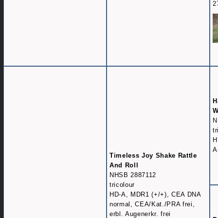
2
H
W
N
t
H
A
Timeless Joy Shake Rattle
And Roll
NHSB 2887112
tricolour
HD-A, MDR1 (+/+), CEA DNA
normal, CEA/Kat./PRA frei,
erbl. Augenerkr. frei