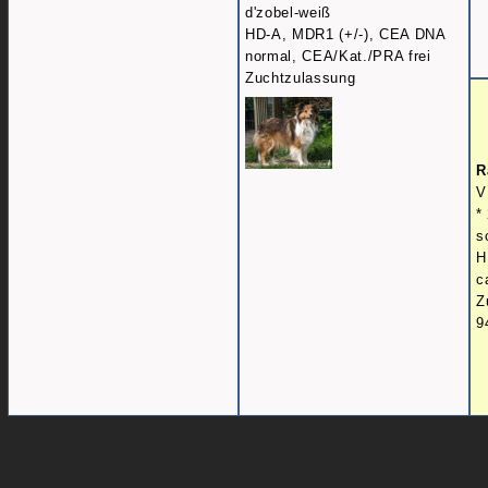
d'zobel-weiß
HD-A, MDR1 (+/-), CEA DNA
normal, CEA/Kat./PRA frei
Zuchtzulassung
R
V
*
s
H
c
Z
9