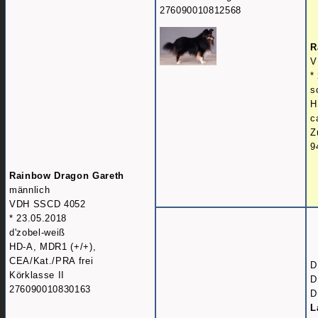
276090010812568
R
V
*
s
H
c
Z
9
Rainbow Dragon Gareth
männlich
VDH SSCD 4052
* 23.05.2018
d'zobel-weiß
HD-A, MDR1 (+/+),
CEA/Kat./PRA frei
D
Körklasse II
D
276090010830163
D
L