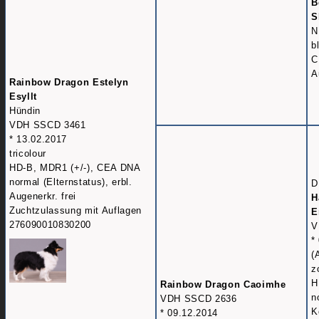
B
S
N
b
C
A
Rainbow Dragon Estelyn
Esyllt
Hündin
VDH SSCD 3461
* 13.02.2017
tricolour
HD-B, MDR1 (+/-), CEA DNA
normal (Elternstatus), erbl.
D
Augenerkr. frei
H
Zuchtzulassung mit Auflagen
E
276090010830200
V
*
(
z
H
Rainbow Dragon Caoimhe
n
VDH SSCD 2636
K
* 09.12.2014